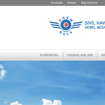
Anasayfa
İletişim
Bilgi Edinme
KURUMSAL
HAVAALANLARI
HA