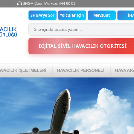
SHGM Çağrı Merkezi:
444 60 01
SHGM'ye Sor
Yolcular İçin
Mevzuat
İH
DİJİTAL SİVİL HAVACILIK OTORİTESİ
VACILIK İŞLETMELERİ
HAVACILIK PERSONELİ
HAVA AR