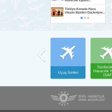
Havacılık Eğitimi...
Türkiye-Kanada Hava
Ulaşım İlişkileri Güçleniyor...
Sürdürüle
Havacılık Ya
Formlar
Uçuş İzinleri
(SAF