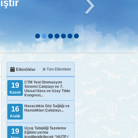
ştir
Etkinlikler
Tüm Etkinlikler
CTM Yeni Otomasyon
19
Sistemi Çalıştayı ve 7.
Ulusal Hava ve Uzay Tıbbı
Kasım
Kongresi...
Havacılıkta Göz Sağlığı ve
16
Hastalıkları Çalıştayı...
Aralık
Uçuş Tabipliği Tazeleme
19
Eğitimi yerine
kredilendirilecek “HUTP /