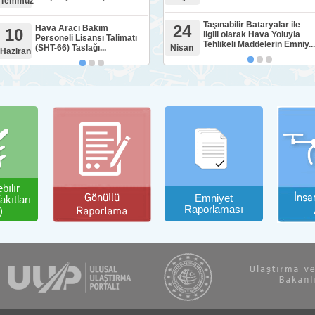
Temmuz
Taşınabilir Bataryalar ile
24
Hava Aracı Bakım
10
ilgili olarak Hava Yoluyla
Personeli Lisansı Talimatı
Tehlikeli Maddelerin Emniy...
(SHT-66) Taslağı...
Nisan
Haziran
bılır
Emniyet
kıtları
Raporlaması
)