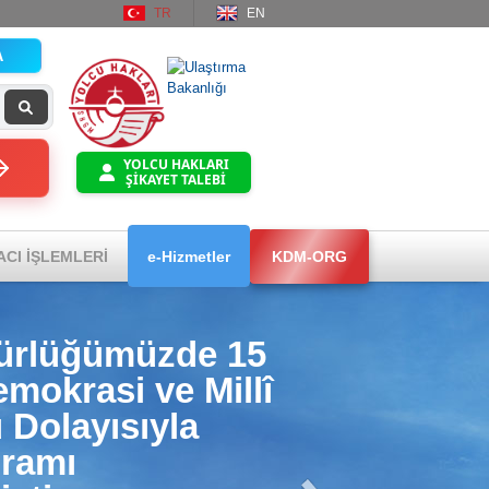
TR
EN
A
YOLCU HAKLARI
ŞİKAYET TALEBİ
ACI İŞLEMLERİ
e-Hizmetler
KDM-ORG
ürlüğümüzde 15
okrasi ve Millî
 Dolayısıyla
ramı