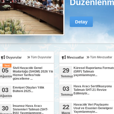
Düzenlenmi
Detay
Duyurular
Tüm Duyurular
Mevzuatlar
Tüm Mevzuatlar
Yeni
Sivil Havacılık Genel
Küresel Raporlama Formatı
05
29
Müdürlüğü (SHGM) 2026 Yılı
(GRF) Talimatı
Hizmet Tarifesi’nde
yayımlanmıştır...
Ağustos
Temmuz
güncelleme ...
Hava Aracı Sertifikasyonu
03
Emniyet Olayları Yıllık
03
Talimatı SHT-21 Revize
Bülteni 2025...
Edilmiştir...
Temmuz
Ağustos
Havacılık Veri Paylaşımı
22
İnsansız Hava Aracı
30
Usul ve Esasları Genelgesi
Sistemleri Talimatı (SHT-
Yayımlanmıştır...
İHA) Yayımlanmıştır...
Mayıs