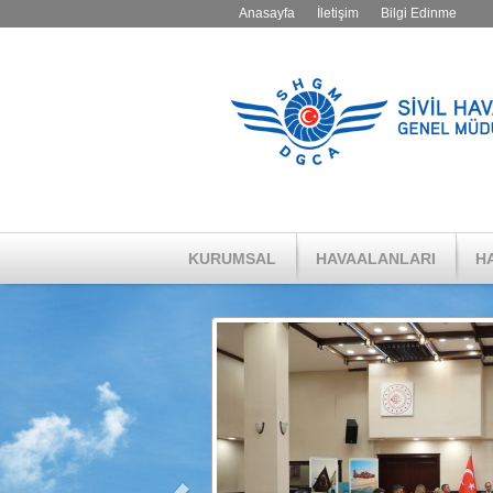
Anasayfa
İletişim
Bilgi Edinme
KURUMSAL
HAVAALANLARI
HA