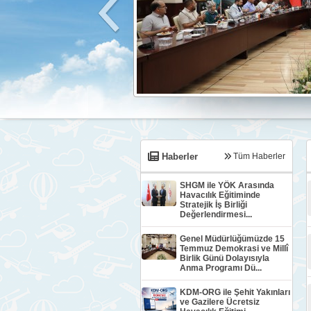
1
2
3
4
5
6
7
Haberler
Tüm Haberler
SHGM ile YÖK Arasında
Havacılık Eğitiminde
Stratejik İş Birliği
Değerlendirmesi...
Genel Müdürlüğümüzde 15
Temmuz Demokrasi ve Millî
Birlik Günü Dolayısıyla
Anma Programı Dü...
KDM-ORG ile Şehit Yakınları
ve Gazilere Ücretsiz