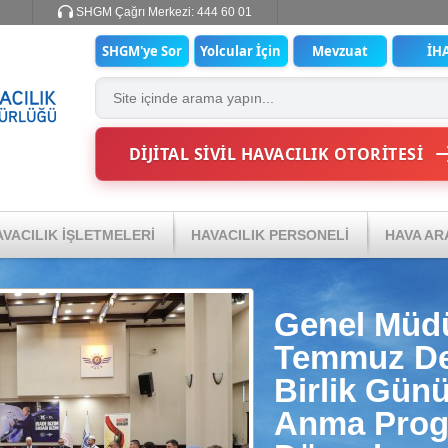
SHGM Çağrı Merkezi:
444 60 01
SHGM'ye Sor
Yolcular İçin
Mevzuat
İH
DİJİTAL SİVİL HAVACILIK OTORİTESİ
VACILIK İŞLETMELERİ
HAVACILIK PERSONELİ
HAVA AR
Genel Müd
Temmuz Dem
Birlik Günü
Anma Prog