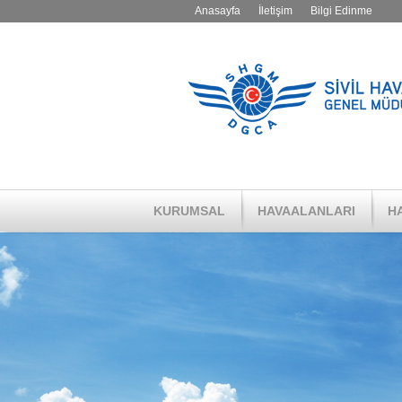
Anasayfa
İletişim
Bilgi Edinme
KURUMSAL
HAVAALANLARI
HA