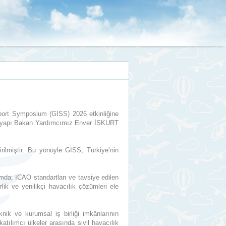
port Symposium (GISS) 2026 etkinliğine
 Altyapı Bakan Yardımcımız Enver İSKURT
rilmiştir. Bu yönüyle GISS, Türkiye’nin
umda; ICAO standartları ve tavsiye edilen
rlik ve yenilikçi havacılık çözümleri ele
eknik ve kurumsal iş birliği imkânlarının
tılımcı ülkeler arasında sivil havacılık