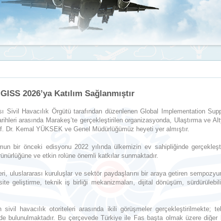
GISS 2026’ya Katılım Sağlanmıştır
sı Sivil Havacılık Örgütü tarafından düzenlenen Global Implementation Sup
tarihleri arasında Marakeş’te gerçekleştirilen organizasyonda, Ulaştırma ve
of. Dr. Kemal YÜKSEK ve Genel Müdürlüğümüz heyeti yer almıştır.
n bir önceki edisyonu 2022 yılında ülkemizin ev sahipliğinde gerçekleşti
örünürlüğüne ve etkin rolüne önemli katkılar sunmaktadır.
leri, uluslararası kuruluşlar ve sektör paydaşlarını bir araya getiren sempozy
te geliştirme, teknik iş birliği mekanizmaları, dijital dönüşüm, sürdürülebili
 sivil havacılık otoriteleri arasında ikili görüşmeler gerçekleştirilmekte; t
erde bulunulmaktadır. Bu çerçevede Türkiye ile Fas başta olmak üzere diğer ka