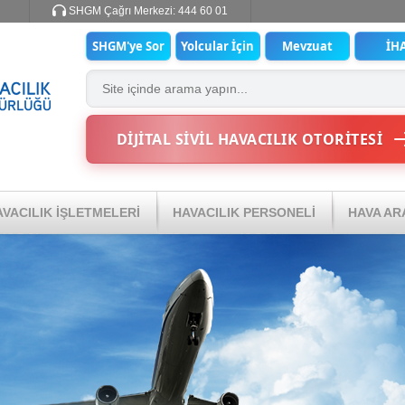
SHGM Çağrı Merkezi:
444 60 01
SHGM'ye Sor
Yolcular İçin
Mevzuat
İH
DİJİTAL SİVİL HAVACILIK OTORİTESİ
VACILIK İŞLETMELERİ
HAVACILIK PERSONELİ
HAVA AR