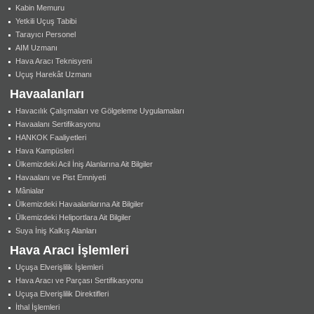
Kabin Memuru
Yetkili Uçuş Tabibi
Tarayıcı Personel
AIM Uzmanı
Hava Aracı Teknisyeni
Uçuş Harekât Uzmanı
Havaalanları
Havacılık Çalışmaları ve Gölgeleme Uygulamaları
Havaalanı Sertifikasyonu
HANKOK Faaliyetleri
Hava Kampüsleri
Ülkemizdeki Acil İniş Alanlarına Ait Bilgiler
Havaalanı ve Pist Emniyeti
Mânialar
Ülkemizdeki Havaalanlarına Ait Bilgiler
Ülkemizdeki Heliportlara Ait Bilgiler
Suya İniş Kalkış Alanları
Hava Aracı İşlemleri
Uçuşa Elverişlilik İşlemleri
Hava Aracı ve Parçası Sertifikasyonu
Uçuşa Elverişlilik Direktifleri
İthal İşlemleri