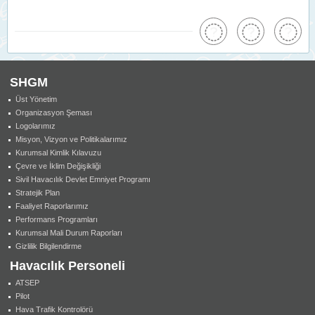
SHGM
Üst Yönetim
Organizasyon Şeması
Logolarımız
Misyon, Vizyon ve Politikalarımız
Kurumsal Kimlik Kılavuzu
Çevre ve İklim Değişikliği
Sivil Havacılık Devlet Emniyet Programı
Stratejik Plan
Faaliyet Raporlarımız
Performans Programları
Kurumsal Mali Durum Raporları
Gizlilik Bilgilendirme
Havacılık Personeli
ATSEP
Pilot
Hava Trafik Kontrolörü