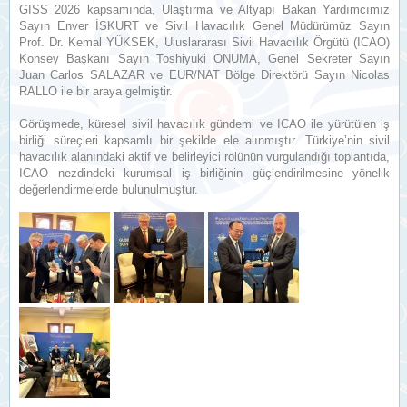
GISS 2026 kapsamında, Ulaştırma ve Altyapı Bakan Yardımcımız
Sayın Enver İSKURT ve Sivil Havacılık Genel Müdürümüz Sayın
Prof. Dr. Kemal YÜKSEK, Uluslararası Sivil Havacılık Örgütü (ICAO)
Konsey Başkanı Sayın Toshiyuki ONUMA, Genel Sekreter Sayın
Juan Carlos SALAZAR ve EUR/NAT Bölge Direktörü Sayın Nicolas
RALLO ile bir araya gelmiştir.
Görüşmede, küresel sivil havacılık gündemi ve ICAO ile yürütülen iş
birliği süreçleri kapsamlı bir şekilde ele alınmıştır. Türkiye’nin sivil
havacılık alanındaki aktif ve belirleyici rolünün vurgulandığı toplantıda,
ICAO nezdindeki kurumsal iş birliğinin güçlendirilmesine yönelik
değerlendirmelerde bulunulmuştur.