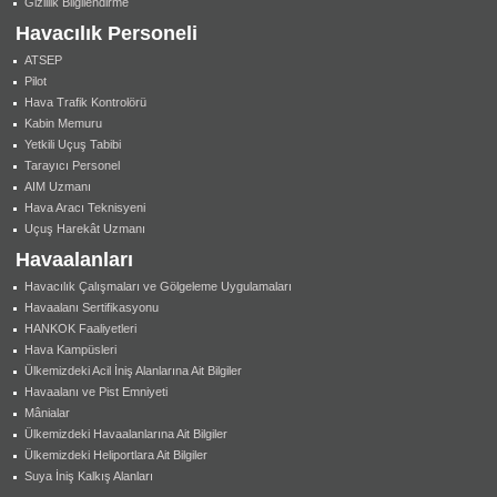
Gizlilik Bilgilendirme
Havacılık Personeli
ATSEP
Pilot
Hava Trafik Kontrolörü
Kabin Memuru
Yetkili Uçuş Tabibi
Tarayıcı Personel
AIM Uzmanı
Hava Aracı Teknisyeni
Uçuş Harekât Uzmanı
Havaalanları
Havacılık Çalışmaları ve Gölgeleme Uygulamaları
Havaalanı Sertifikasyonu
HANKOK Faaliyetleri
Hava Kampüsleri
Ülkemizdeki Acil İniş Alanlarına Ait Bilgiler
Havaalanı ve Pist Emniyeti
Mânialar
Ülkemizdeki Havaalanlarına Ait Bilgiler
Ülkemizdeki Heliportlara Ait Bilgiler
Suya İniş Kalkış Alanları