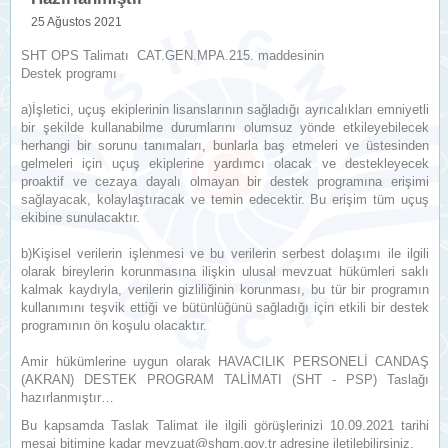
25 Ağustos 2021
SHT OPS Talimatı CAT.GEN.MPA.215. maddesinin
Destek programı
a)İşletici, uçuş ekiplerinin lisanslarının sağladığı ayrıcalıkları emniyetli
bir şekilde kullanabilme durumlarını olumsuz yönde etkileyebilecek
herhangi bir sorunu tanımaları, bunlarla baş etmeleri ve üstesinden
gelmeleri için uçuş ekiplerine yardımcı olacak ve destekleyecek
proaktif ve cezaya dayalı olmayan bir destek programına erişimi
sağlayacak, kolaylaştıracak ve temin edecektir. Bu erişim tüm uçuş
ekibine sunulacaktır.
b)Kişisel verilerin işlenmesi ve bu verilerin serbest dolaşımı ile ilgili
olarak bireylerin korunmasına ilişkin ulusal mevzuat hükümleri saklı
kalmak kaydıyla, verilerin gizliliğinin korunması, bu tür bir programın
kullanımını teşvik ettiği ve bütünlüğünü sağladığı için etkili bir destek
programının ön koşulu olacaktır.
Amir hükümlerine uygun olarak HAVACILIK PERSONELİ CANDAŞ
(AKRAN) DESTEK PROGRAM TALİMATI (SHT - PSP) Taslağı
hazırlanmıştır…
Bu kapsamda Taslak Talimat ile ilgili görüşlerinizi 10.09.2021 tarihi
mesai bitimine kadar mevzuat@shgm.gov.tr adresine iletilebilirsiniz.