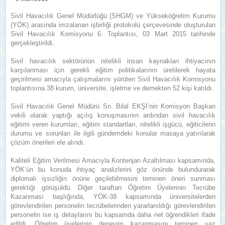
Sivil Havacılık Genel Müdürlüğü (SHGM) ve Yükseköğretim Kurumu
(YÖK) arasında imzalanan işbirliği protokolü çerçevesinde oluşturulan
Sivil Havacılık Komisyonu 6. Toplantısı, 03 Mart 2015 tarihinde
gerçekleştirildi.
Sivil havacılık sektörünün nitelikli insan kaynakları ihtiyacının
karşılanması için gerekli eğitim politikalarının üretilerek hayata
geçirilmesi amacıyla çalışmalarını yürüten Sivil Havacılık Komisyonu
toplantısına 38 kurum, üniversite, işletme ve dernekten 52 kişi katıldı.
Sivil Havacılık Genel Müdürü Sn. Bilal EKŞİ’nin Komisyon Başkan
vekili olarak yaptığı açılış konuşmasının ardından sivil havacılık
eğitimi veren kurumları, eğitim standartları, nitelikli işgücü, eğiticilerin
durumu ve sorunları ile ilgili gündemdeki konular masaya yatırılarak
çözüm önerileri ele alındı.
Kaliteli Eğitim Verilmesi Amacıyla Kontenjan Azaltılması kapsamında,
YÖK’ün bu konuda ihtiyaç analizlerini göz önünde bulundurarak
diplomalı işsizliğin önüne geçilebilmesini teminen öneri sunması
gerektiği görüşüldü. Diğer taraftan Öğretim Üyelerinin Tecrübe
Kazanması başlığında, YÖK-38 kapsamında üniversitelerden
görevlendirilen personelin tecrübelerinden yararlanıldığı görevlendirilen
personelin ise iş detaylarını bu kapsamda daha net öğrendikleri ifade
edildi. Öğretim üyelerinin deneyim kazanmasını teminen yaz