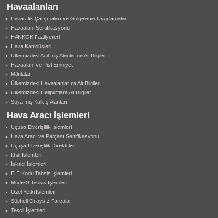
Havaalanları
Havacılık Çalışmaları ve Gölgeleme Uygulamaları
Havaalanı Sertifikasyonu
HANKOK Faaliyetleri
Hava Kampüsleri
Ülkemizdeki Acil İniş Alanlarına Ait Bilgiler
Havaalanı ve Pist Emniyeti
Mânialar
Ülkemizdeki Havaalanlarına Ait Bilgiler
Ülkemizdeki Heliportlara Ait Bilgiler
Suya İniş Kalkış Alanları
Hava Aracı İşlemleri
Uçuşa Elverişlilik İşlemleri
Hava Aracı ve Parçası Sertifikasyonu
Uçuşa Elverişlilik Direktifleri
İthal İşlemleri
İşletici İşlemleri
ELT Kodu Tahsis İşlemleri
Mode-S Tahsis İşlemleri
Özel Yetki İşlemleri
Şüpheli Onaysız Parçalar
Tescil İşlemleri