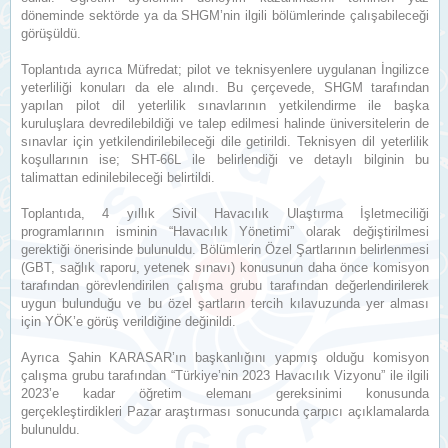
döneminde sektörde ya da SHGM’nin ilgili bölümlerinde çalışabileceği
görüşüldü.
Toplantıda ayrıca Müfredat; pilot ve teknisyenlere uygulanan İngilizce
yeterliliği konuları da ele alındı. Bu çerçevede, SHGM tarafından
yapılan pilot dil yeterlilik sınavlarının yetkilendirme ile başka
kuruluşlara devredilebildiği ve talep edilmesi halinde üniversitelerin de
sınavlar için yetkilendirilebileceği dile getirildi. Teknisyen dil yeterlilik
koşullarının ise; SHT-66L ile belirlendiği ve detaylı bilginin bu
talimattan edinilebileceği belirtildi.
Toplantıda, 4 yıllık Sivil Havacılık Ulaştırma İşletmeciliği
programlarının isminin “Havacılık Yönetimi” olarak değiştirilmesi
gerektiği önerisinde bulunuldu. Bölümlerin Özel Şartlarının belirlenmesi
(GBT, sağlık raporu, yetenek sınavı) konusunun daha önce komisyon
tarafından görevlendirilen çalışma grubu tarafından değerlendirilerek
uygun bulunduğu ve bu özel şartların tercih kılavuzunda yer alması
için YÖK’e görüş verildiğine değinildi.
Ayrıca Şahin KARASAR’ın başkanlığını yapmış olduğu komisyon
çalışma grubu tarafından “Türkiye’nin 2023 Havacılık Vizyonu” ile ilgili
2023’e kadar öğretim elemanı gereksinimi konusunda
gerçekleştirdikleri Pazar araştırması sonucunda çarpıcı açıklamalarda
bulunuldu.