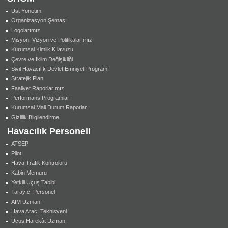
Üst Yönetim
Organizasyon Şeması
Logolarımız
Misyon, Vizyon ve Politikalarımız
Kurumsal Kimlik Kılavuzu
Çevre ve İklim Değişikliği
Sivil Havacılık Devlet Emniyet Programı
Stratejik Plan
Faaliyet Raporlarımız
Performans Programları
Kurumsal Mali Durum Raporları
Gizlilik Bilgilendirme
Havacılık Personeli
ATSEP
Pilot
Hava Trafik Kontrolörü
Kabin Memuru
Yetkili Uçuş Tabibi
Tarayıcı Personel
AIM Uzmanı
Hava Aracı Teknisyeni
Uçuş Harekât Uzmanı